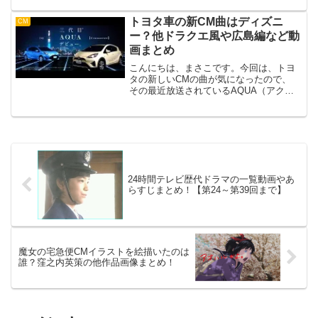
す。そこで、今回、ネットの声を参考
に、 次回作はこれだ！と思う作品から、
トヨタ車の新CM曲はディズニ
CM
こんなのあったら楽しそうなど...
ー？他ドラクエ風や広島編など動
画まとめ
こんにちは、まさこです。今回は、トヨ
タの新しいCMの曲が気になったので、
その最近放送されているAQUA（アク
ア）のCMや、 歴代のCM動画についてま
とめていきたいと思います。本当は、全
部のCMを載せたかったのですが、 なん
せ世界のトヨタの...
24時間テレビ歴代ドラマの一覧動画やあ
らすじまとめ！【第24～第39回まで】
魔女の宅急便CMイラストを絵描いたのは
誰？窪之内英策の他作品画像まとめ！