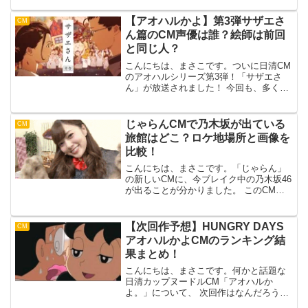
ももっもも！・・ すみません、そのCM
はまた違うものでしたね。では、そんな
【アオハルかよ】第3弾サザエさ
CM
美味しそうな桃のマッ...
ん篇のCM声優は誰？絵師は前回
と同じ人？
こんにちは、まさこです。ついに日清CM
のアオハルシリーズ第3弾！「サザエさ
ん」が放送されました！ 今回も、多くの
方が知っているアニメということもあ
り、話題性マックスです！アオハルは、
全部で第8弾まであるので、 第3弾の段階
じゃらんCMで乃木坂が出ている
CM
で国民的アニメであ...
旅館はどこ？ロケ地場所と画像を
比較！
こんにちは、まさこです。「じゃらん」
の新しいCMに、今ブレイク中の乃木坂46
が出ることが分かりました。 このCMに
は、乃木坂メンバーが浴衣でダンスする
可愛い猫耳姿を見ることができ、 放送
は、7月3日から全国で見ることができま
【次回作予想】HUNGRY DAYS
CM
す。楽しみですね...
アオハルかよCMのランキング結
果まとめ！
こんにちは、まさこです。何かと話題な
日清カップヌードルCM「アオハルか
よ。」について、 次回作はなんだろう
と、気になっている方は多いと思いま