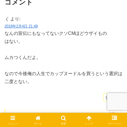
コメント
く
より:
2018年2月4日 21:49
なんの宣伝にもなってないクソCMほどウザイもの
はない。
ムカつくんだよ。
なので今後俺の人生でカップヌードルを買うという選択は
二度とない。
返信
まさこ
より:
2018年2月6日 20:12
メニュー
ホーム
検索
トップ
サイドバー