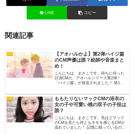
LINE
コピー
関連記事
【アオハルかよ】第2弾ハイジ篇
CM
のCM声優は誰？絵師や音楽まと
め！
こんにちは、まさこです。待ちに待った
日清CMの、アオハルシリーズ第2弾！
「ハイジ篇」が放送されました！ 第1弾
の魔女の宅急便篇がとても、胸キュンし
たので今回も期待大の作品に違いありま
せん！しかも、CMの中には隠れキャラク
ももたりないマックCMの浴衣の
CM
ターとして、 見覚え...
女の子や可愛い桃の双子の子役は
誰？
こんにちは、まさこです。先ほどマック
のCMを見たら何ともモモを感じるCMが
流れていました！ 記憶に残っているの
は、「ももたりない」のフレーズです。