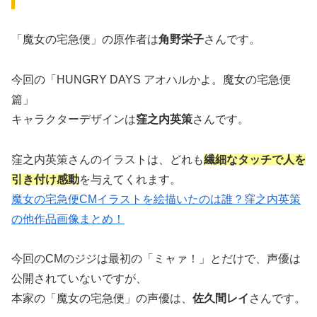
「魔女の宅急便」の原作者は
角野栄子
さんです。
今回の「HUNGRY DAYS アオハルかよ。魔女の宅急便
篇」
キャラクターデザインは
窪之内英策
さんです。
窪之内英策さんのイラストは、どれも
繊細なタッチで人を
引き付け感動
を与えてくれます。
魔女の宅急便CMイラストを絵描いたのは誰？窪之内英策
の他作品画像まとめ！
今回のCMのジジは最初の「ミャァ！」とだけで、声優は
公開されていないですが、
本家の「魔女の宅急便」の声優は、
佐久間レイ
さんです。