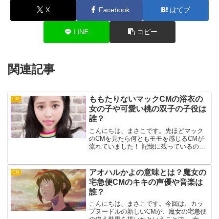
X
Facebook
はてブ
LINE
コピー
関連記事
ももたりないマックCMの浴衣の
CM
女の子や可愛い桃の双子の子役は
誰？
こんにちは、まさこです。先ほどマック
のCMを見たら何ともモモを感じるCMが
流れていました！ 記憶に残っているの
は、「ももたりない」のフレーズです。
ももっもも！・・ すみません、そのCM
はまた違うものでしたね。では、そんな
アオハルかよの意味とは？魔女の
CM
美味しそうな桃のマッ...
宅急便CMのキキの声優や音楽は
誰？
こんにちは、まさこです。今回は、カッ
プヌードルの新しいCMが、魔女の宅急便