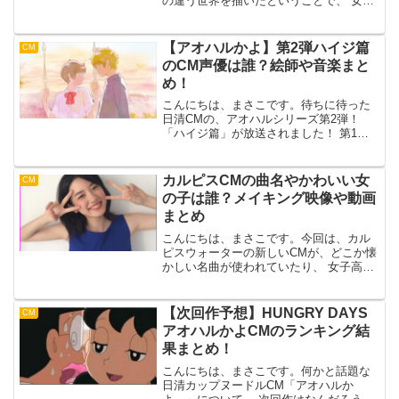
の違う世界を描いたということで、 女子
高生になったキキやドローンが好きなと
んぼなど、原作とは違う楽しさを感じら
れます。初め見たときは、新しい映画が
【アオハルかよ】第2弾ハイジ篇
CM
始まるかと思ってしま...
のCM声優は誰？絵師や音楽まと
め！
こんにちは、まさこです。待ちに待った
日清CMの、アオハルシリーズ第2弾！
「ハイジ篇」が放送されました！ 第1弾
の魔女の宅急便篇がとても、胸キュンし
たので今回も期待大の作品に違いありま
せん！しかも、CMの中には隠れキャラク
カルピスCMの曲名やかわいい女
CM
ターとして、 見覚え...
の子は誰？メイキング映像や動画
まとめ
こんにちは、まさこです。今回は、カル
ピスウォーターの新しいCMが、どこか懐
かしい名曲が使われていたり、 女子高生
役の女の子がどこかで見たことがあり、
とても印象に残るCMとなりました。私の
場合は、特にCMの曲が「あの日見た花の
【次回作予想】HUNGRY DAYS
CM
名前を僕達はまだ...
アオハルかよCMのランキング結
果まとめ！
こんにちは、まさこです。何かと話題な
日清カップヌードルCM「アオハルか