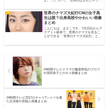
よ。」について、 次回作はなんだろう
と、気になっている方は多いと思いま
す。そこで、今回、ネットの声を参考
に、 次回作はこれだ！と思う作品から、
世界のナマズ大紀行CMの女子高
CM
こんなのあったら楽しそうなど...
生は誰？出身高校やかわいい画像
まとめ
こんにちは、まさこです。7月15日からア
クアトト岐阜で、世界のナマズを見るこ
とができる 「世界のナマズ大紀行」とい
うイベントが始まりました。そのCMも5
日後の20日よりテレビでオンエアーされ
ています。私自身このイベントは知りま
せんでしたが、...
24時間テレビドラマの亀梨和也のプロフ
や深田恭子とのキス画像まとめ
24時間テレビ2017のチャリTシャツを着
た出演者や芸能人画像まとめ