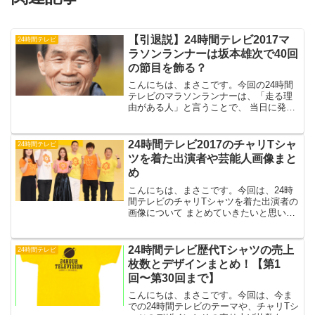
【引退説】24時間テレビ2017マ
24時間テレビ
ラソンランナーは坂本雄次で40回
の節目を飾る？
こんにちは、まさこです。今回の24時間
テレビのマラソンランナーは、「走る理
由がある人」と言うことで、 当日に発表
されるようです。これには、ネットで多
くの意見があり、 当ブログでも、ガチな
予想、ネタ予想について今までにまとめ
24時間テレビ2017のチャリTシャ
24時間テレビ
てきました。そこで...
ツを着た出演者や芸能人画像まと
め
こんにちは、まさこです。今回は、24時
間テレビのチャリTシャツを着た出演者の
画像について まとめていきたいと思いま
す。2017年チャリTシャツを着用した出
演者石原さとみ 石原さとみのプロフィー
ル石原さとみさんのプロフィールはこち
24時間テレビ歴代Tシャツの売上
24時間テレビ
らから 24...
枚数とデザインまとめ！【第1
回〜第30回まで】
こんにちは、まさこです。今回は、今ま
での24時間テレビのテーマや、チャリTシ