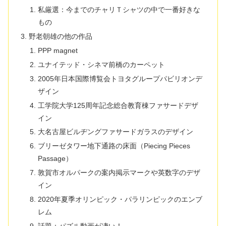
私厳選：今までのチャリＴシャツの中で一番好きな
もの
野老朝雄の他の作品
PPP magnet
ユナイテッド・シネマ前橋のカーペット
2005年日本国際博覧会トヨタグループパビリオンデ
ザイン
工学院大学125周年記念総合教育棟ファサードデザ
イン
大名古屋ビルヂングファサードガラスのデザイン
ブリーゼタワー地下通路の床面（Piecing Pieces
Passage）
敦賀市オルパークの案内掲示マークや英数字のデザ
イン
2020年夏季オリンピック・パラリンピックのエンブ
レム
話題：パズル動画が凄い！