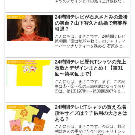
ャツのデザインとその売り上げ枚数など
についてまとめていきたいと思います。
思ったより文字数が多いので、①・②・
③で三部構成にします。①は、第1回1978
24時間テレビが石原さとみの最後
24時間テレビ
年～第30回2...
の舞台？山下智久と結婚で芸能界
引退？
こんにちは、まさこです。24時間テレビ
第40回「愛は地球を救う」のチャリティ
ーパーソナリティーを務める 石原さとみ
さんですが、現在引退の噂が流れていま
す。石原さとみプロフィール本名：石神
国子（いしがみ くにこ）芸名：石原さと
24時間テレビ歴代Tシャツの売上
24時間テレビ
み生年月日：19...
枚数とデザインまとめ！【第31
回〜第40回まで】
こんにちは、まさこです。まず、この記
事は①・②・③の三部構成になっており
①は、第1回1978年～第30回2007年まで
のまとめ。②は、第31回2008年～第40回
2017年までのまとめ。③は、第41回2018
年～第45回2022年までのまと...
24時間テレビTシャツの買える場
24時間テレビ
所やサイズは？子供用の大きさは
ある？
こんにちは、まさこです。今回は、野老
朝雄さんの手がけた今年のチャリＴシャ