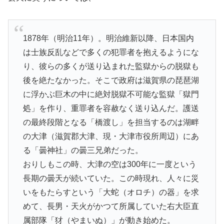
1878年（明治11年）。明治維新以降、日本国内
は士族反乱などで多くの犯罪者を抱えるようにな
り、彼らの多くが送り込まれた監獄からの脱獄も
後を絶たなかった。そこで政府は滋賀県の琵琶湖
に浮かぶ巨木の中に絶対脱獄不可能な監獄「獄門
処」を作り、重罪者を容赦なく送り込んだ。護送
の最終段階となる「橋渡し」を担当するのは湖畔
の大津（滋賀郡大津、現・大津市役所周辺）にあ
る「曇神社」の曇三兄弟だった。
おりしもこの時、大津の空は300年に一度という
長期の曇天が続いていた。この時現れ、人々に災
いをもたらすという「大蛇（オロチ）の器」を求
めて、長男・天火がかつて所属していた右大臣直
属部隊「犲（やまいぬ）」が動き始めた。