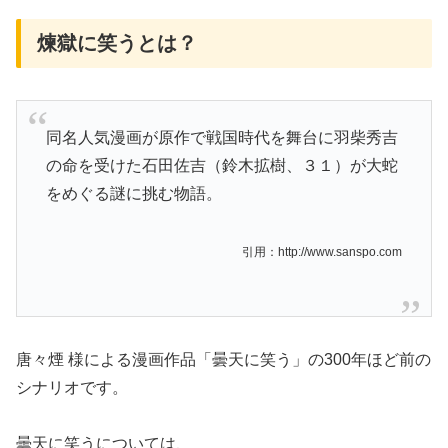
煉獄に笑うとは？
同名人気漫画が原作で戦国時代を舞台に羽柴秀吉
の命を受けた石田佐吉（鈴木拡樹、３１）が大蛇
をめぐる謎に挑む物語。
引用：http://www.sanspo.com
唐々煙 様による漫画作品「曇天に笑う」の300年ほど前の
シナリオです。
曇天に笑うについては、