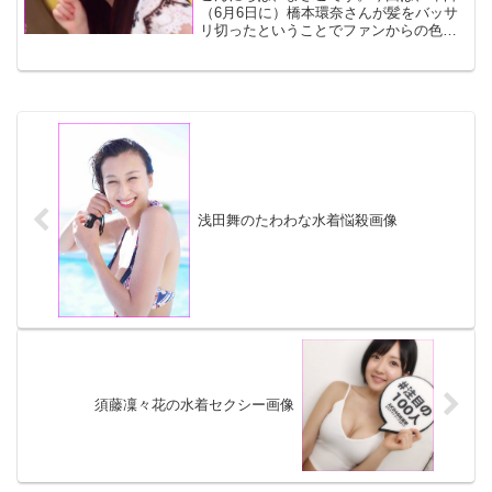
（6月6日に）橋本環奈さんが髪をバッサ
リ切ったということでファンからの色々
な声やカットの経緯などについてまとめ
ていきたいと思います。以下の画像は橋
本環奈さんの髪を切るお知らせのLINEで
す。散髪後との比較...
浅田舞のたわわな水着悩殺画像
須藤凜々花の水着セクシー画像